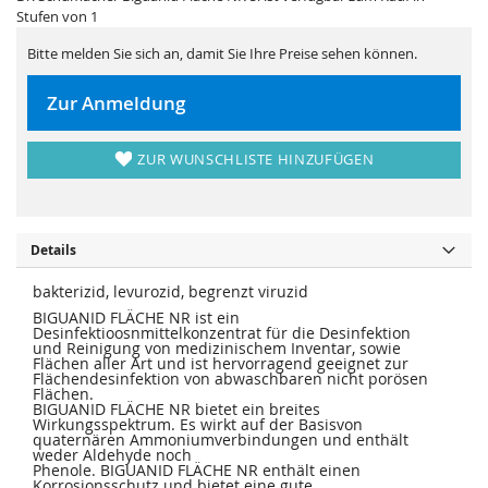
i
e
Stufen von 1
e
r
s
i
p
e
Bitte melden Sie sich an, damit Sie Ihre Preise sehen können.
r
s
i
p
n
r
Zur Anmeldung
g
i
e
n
n
g
e
ZUR WUNSCHLISTE HINZUFÜGEN
n
Details
bakterizid, levurozid, begrenzt viruzid
BIGUANID FLÄCHE NR ist ein
Desinfektioosnmittelkonzentrat für die Desinfektion
und Reinigung von medizinischem Inventar, sowie
Flächen aller Art und ist hervorragend geeignet zur
Flächendesinfektion von abwaschbaren nicht porösen
Flächen.
BIGUANID FLÄCHE NR bietet ein breites
Wirkungsspektrum. Es wirkt auf der Basisvon
quaternären Ammoniumverbindungen und enthält
weder Aldehyde noch
Phenole. BIGUANID FLÄCHE NR enthält einen
Korrosionsschutz und bietet eine gute