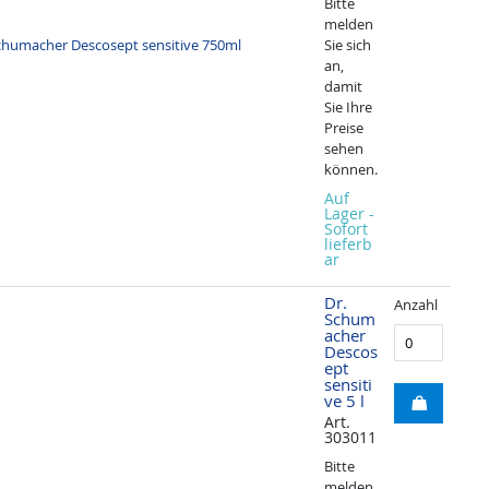
Bitte
melden
Sie sich
an,
damit
Sie Ihre
Preise
sehen
können.
Auf
Lager -
Sofort
lieferb
ar
Dr.
Anzahl
Schum
acher
Descos
ept
sensiti
ve 5 l
Art.
303011
Bitte
melden