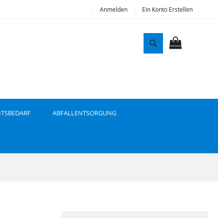
Anmelden
Ein Konto Erstellen
S
u
MEIN WAR
c
h
e
ITSBEDARF
ABFALLENTSORGUNG