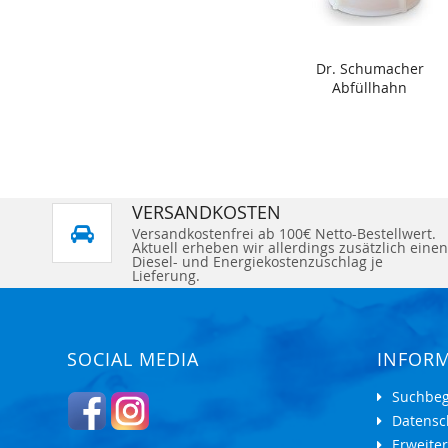
Dr. Schumacher
Abfüllhahn
VERSANDKOSTEN
Versandkostenfrei ab 100€ Netto-Bestellwert.
Aktuell erheben wir allerdings zusätzlich einen
Diesel- und Energiekostenzuschlag je
Lieferung.
SOCIAL MEDIA
INFOR
Suchbeg
Datensc
Erweite