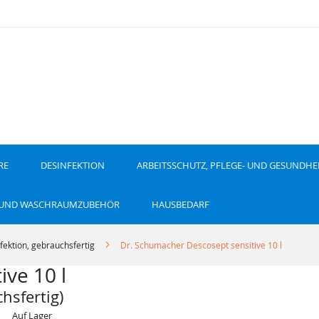
RE
DESINFEKTION
ARBEITSSCHUTZ, PFLEGE- UND GESUNDHE
 UND WASCHRAUMZUBEHÖR
HAUSBEDARF
fektion, gebrauchsfertig
Dr. Schumacher Descosept sensitive 10 l
ve 10 l
hsfertig)
Auf Lager