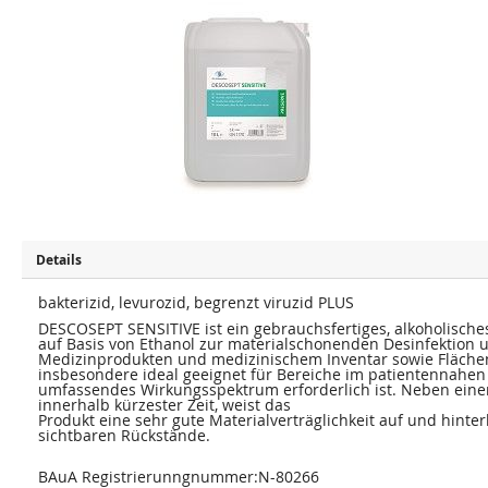
u
u
m
m
E
A
n
n
d
f
e
a
d
n
e
g
r
d
B
e
i
r
l
B
d
i
e
l
r
d
g
e
a
r
l
g
e
a
Details
r
l
i
e
e
bakterizid, levurozid, begrenzt viruzid PLUS
r
s
i
DESCOSEPT SENSITIVE ist ein gebrauchsfertiges, alkoholische
p
e
auf Basis von Ethanol zur materialschonenden Desinfektion 
r
s
i
Medizinprodukten und medizinischem Inventar sowie Flächen a
p
n
r
insbesondere ideal geeignet für Bereiche im patientennahen
g
i
umfassendes Wirkungsspektrum erforderlich ist. Neben eine
e
n
innerhalb kürzester Zeit, weist das
n
g
Produkt eine sehr gute Materialverträglichkeit auf und hinter
e
sichtbaren Rückstände.
n
BAuA Registrierunngnummer:N-80266