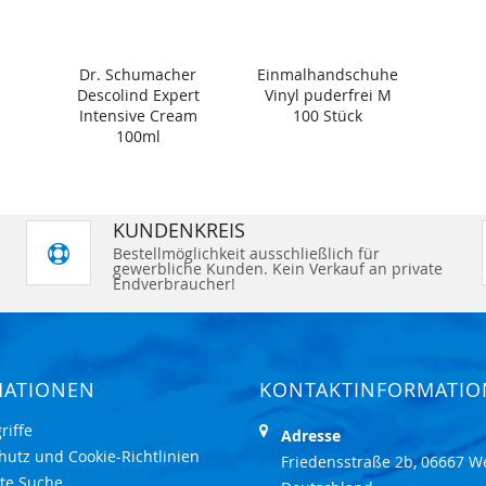
Dr. Schumacher
Einmalhandschuhe
Descolind Expert
Vinyl puderfrei M
Intensive Cream
100 Stück
100ml
KUNDENKREIS
Bestellmöglichkeit ausschließlich für
gewerbliche Kunden. Kein Verkauf an private
Endverbraucher!
MATIONEN
KONTAKTINFORMATI
riffe
Adresse
hutz und Cookie-Richtlinien
Friedensstraße 2b, 06667 W
rte Suche