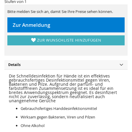
s
Stufen von 1
i
p
e
r
s
Bitte melden Sie sich an, damit Sie Ihre Preise sehen können.
i
p
n
r
g
i
Zur Anmeldung
e
n
n
g
e
n
ZUR WUNSCHLISTE HINZUFÜGEN
Details
Die Schnelldesinfektion für Hände ist ein effektives
gebrauchsfertiges Desinfektionsmittel gegen Viren,
Bakterien und Pilze. Aufgrund der parfüm- und
farbstofffreien Zusammensetzung ist es ideal für ein
breites Anwendungsspektrum geeignet. Es desinfiziert
nicht zur zuverlässig, sondern neutralisiert auch
unangenehme Gerüche
Gebrauchsfertiges Handdesinfektionsmittel
Wirksam gegen Bakterien, Viren und Pilzen
Ohne Alkohol