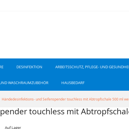
RE
DESINFEKTION
ARBEITSSCHUTZ, PFLEGE- UND GESUNDHE
 UND WASCHRAUMZUBEHÖR
HAUSBEDARF
Händedesinfektions- und Seifenspender touchless mit Abtropfschale 500 ml we
pender touchless mit Abtropfschal
Auf Lager