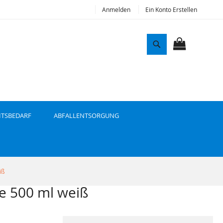
Anmelden
Ein Konto Erstellen
S
u
MEIN WAR
c
h
e
ITSBEDARF
ABFALLENTSORGUNG
iß
e 500 ml weiß