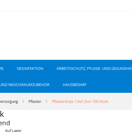
RE
DESINFEKTION
ARBEITSSCHUTZ, PFLEGE- UND GESUNDHE
 UND WASCHRAUMZUBEHÖR
HAUSBEDARF
ersorgung
Pflaster
Pflasterstrips 1,9x7,2cm 100 Stück
ck
send
Auf Lager