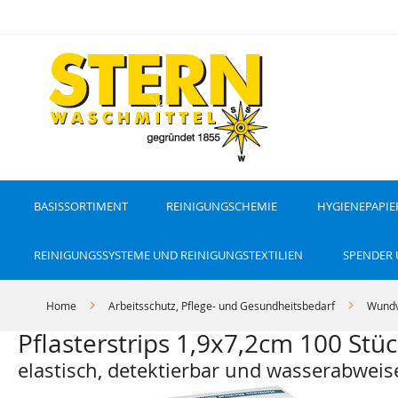
D
i
r
e
k
t
z
u
m
I
n
h
a
l
t
BASISSORTIMENT
REINIGUNGSCHEMIE
HYGIENEPAPIE
REINIGUNGSSYSTEME UND REINIGUNGSTEXTILIEN
SPENDER
Home
Arbeitsschutz, Pflege- und Gesundheitsbedarf
Wundv
Pflasterstrips 1,9x7,2cm 100 Stü
elastisch, detektierbar und wasserabwei
Z
Z