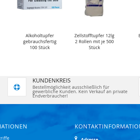
Alkoholtupfer
Zellstofftupfer 12lg
gebrauchsfertig
2 Rollen mit je 500
100 Stück
Stück
KUNDENKREIS
Bestellmöglichkeit ausschließlich für
gewerbliche Kunden. Kein Verkauf an private
Endverbraucher!
MATIONEN
KONTAKTINFORMATI
riffe
Adresse