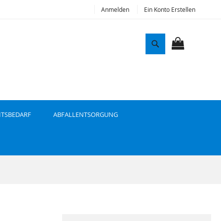
Anmelden
Ein Konto Erstellen
S
u
MEIN WAR
c
h
e
ITSBEDARF
ABFALLENTSORGUNG