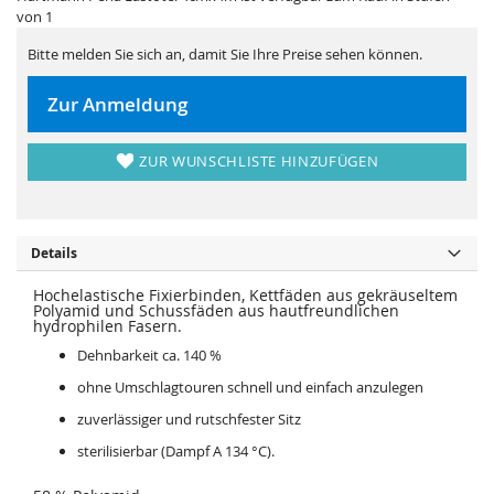
i
e
von 1
e
r
s
i
p
e
Bitte melden Sie sich an, damit Sie Ihre Preise sehen können.
r
s
i
p
n
r
Zur Anmeldung
g
i
e
n
n
g
e
ZUR WUNSCHLISTE HINZUFÜGEN
n
Details
Hochelastische Fixierbinden, Kettfäden aus gekräuseltem
Polyamid und Schussfäden aus hautfreundlichen
hydrophilen Fasern.
Dehnbarkeit ca. 140 %
ohne Umschlagtouren schnell und einfach anzulegen
zuverlässiger und rutschfester Sitz
sterilisierbar (Dampf A 134 °C).