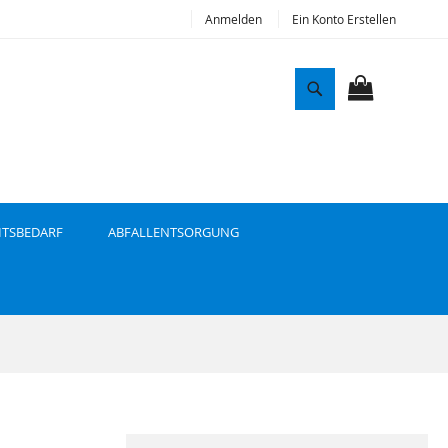
Anmelden
Ein Konto Erstellen
S
u
MEIN WAR
c
h
e
ITSBEDARF
ABFALLENTSORGUNG