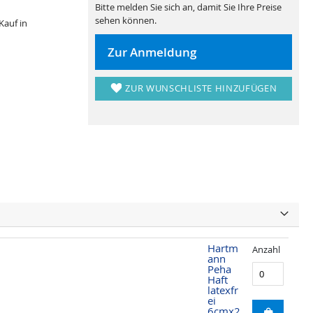
Bitte melden Sie sich an, damit Sie Ihre Preise
sehen können.
Kauf in
Zur Anmeldung
ZUR WUNSCHLISTE HINZUFÜGEN
Hartm
Anzahl
ann
Peha
Haft
latexfr
ei
6cmx2