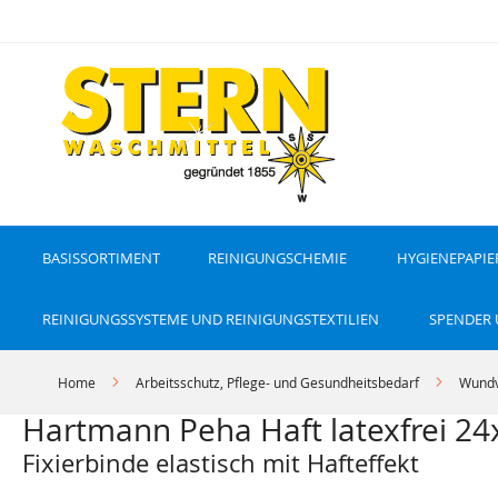
D
i
r
e
k
t
z
u
m
I
n
h
a
l
t
BASISSORTIMENT
REINIGUNGSCHEMIE
HYGIENEPAPIE
REINIGUNGSSYSTEME UND REINIGUNGSTEXTILIEN
SPENDER
Home
Arbeitsschutz, Pflege- und Gesundheitsbedarf
Wundv
Hartmann Peha Haft latexfrei 2
Fixierbinde elastisch mit Hafteffekt
Z
Z