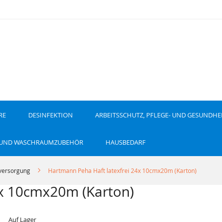
RE
DESINFEKTION
ARBEITSSCHUTZ, PFLEGE- UND GESUNDHE
 UND WASCHRAUMZUBEHÖR
HAUSBEDARF
ersorgung
Hartmann Peha Haft latexfrei 24x 10cmx20m (Karton)
4x 10cmx20m (Karton)
Auf Lager