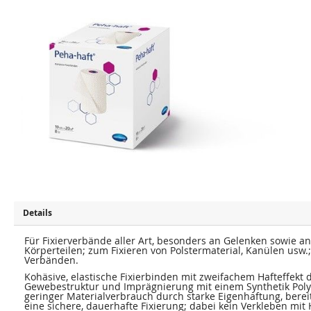
u
u
m
m
E
A
n
n
d
f
e
a
d
n
e
g
r
d
B
e
i
r
l
B
d
i
e
l
r
d
g
e
a
r
l
g
e
a
r
l
i
e
e
r
s
i
p
e
Details
r
s
i
p
n
r
Für Fixierverbände aller Art, besonders an Gelenken sowie 
g
i
Körperteilen; zum Fixieren von Polstermaterial, Kanülen usw.; 
e
n
Verbänden.
n
g
e
Kohäsive, elastische Fixierbinden mit zweifachem Hafteffekt
n
Gewebestruktur und Imprägnierung mit einem Synthetik Poly
geringer Materialverbrauch durch starke Eigenhaftung, bere
eine sichere, dauerhafte Fixierung; dabei kein Verkleben mit