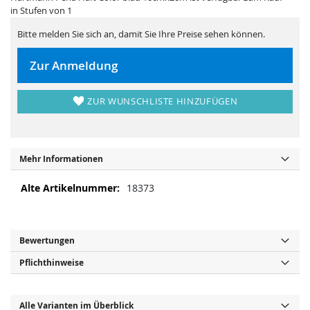
i
e
in Stufen von 1
e
r
s
i
p
e
Bitte melden Sie sich an, damit Sie Ihre Preise sehen können.
r
s
i
p
n
r
Zur Anmeldung
g
i
e
n
n
g
e
ZUR WUNSCHLISTE HINZUFÜGEN
n
Mehr Informationen
M
18373
e
h
r
I
Bewertungen
n
Pflichthinweise
f
o
r
m
Alle Varianten im Überblick