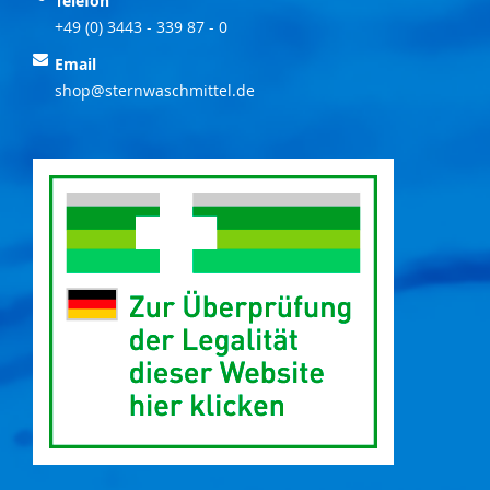
Telefon
+49 (0) 3443 - 339 87 - 0
Email
shop@sternwaschmittel.de