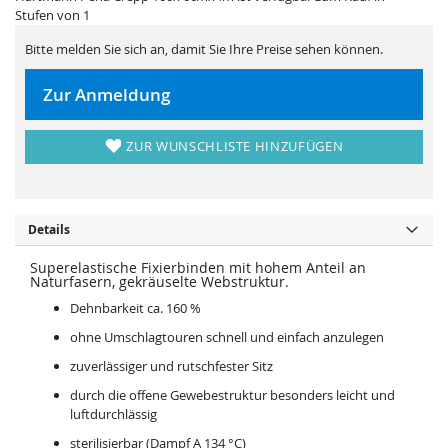
i
e
Stufen von 1
e
r
s
i
p
e
Bitte melden Sie sich an, damit Sie Ihre Preise sehen können.
r
s
i
p
n
r
Zur Anmeldung
g
i
e
n
n
g
e
ZUR WUNSCHLISTE HINZUFÜGEN
n
Details
Superelastische Fixierbinden mit hohem Anteil an
Naturfasern, gekräuselte Webstruktur.
Dehnbarkeit ca. 160 %
ohne Umschlagtouren schnell und einfach anzulegen
zuverlässiger und rutschfester Sitz
durch die offene Gewebestruktur besonders leicht und
luftdurchlässig
sterilisierbar (Dampf A 134 °C)