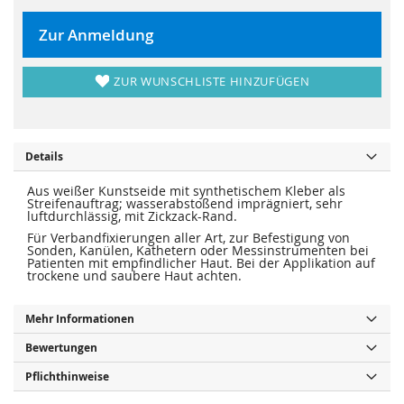
r
s
i
p
n
r
Zur Anmeldung
g
i
e
n
n
g
e
ZUR WUNSCHLISTE HINZUFÜGEN
n
Details
Aus weißer Kunstseide mit synthetischem Kleber als
Streifenauftrag; wasserabstoßend imprägniert, sehr
luftdurchlässig, mit Zickzack-Rand.
Für Verbandfixierungen aller Art, zur Befestigung von
Sonden, Kanülen, Kathetern oder Messinstrumenten bei
Patienten mit empfindlicher Haut. Bei der Applikation auf
trockene und saubere Haut achten.
Mehr Informationen
Bewertungen
Pflichthinweise