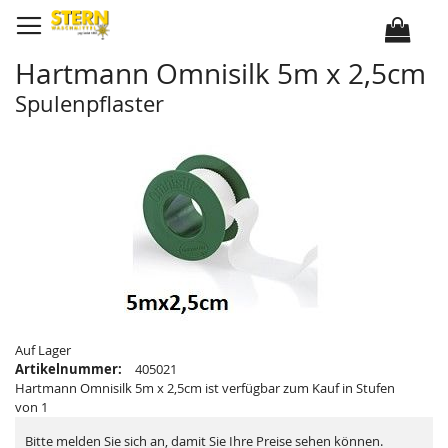
D
i
r
e
k
Hartmann Omnisilk 5m x 2,5cm
t
z
u
Spulenpflaster
m
I
Z
Z
n
u
u
h
m
m
a
E
A
l
n
n
t
d
f
e
a
d
n
e
g
r
d
B
e
i
r
l
B
d
i
e
l
r
d
g
e
a
r
Auf Lager
l
g
Artikelnummer:
405021
e
a
r
l
Hartmann Omnisilk 5m x 2,5cm ist verfügbar zum Kauf in Stufen
i
e
von 1
e
r
s
i
p
e
Bitte melden Sie sich an, damit Sie Ihre Preise sehen können.