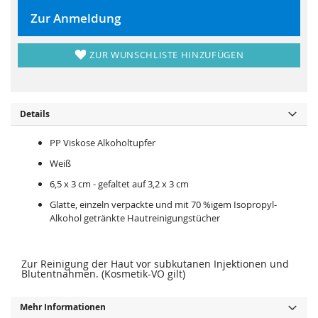
s
i
p
e
Zur Anmeldung
r
s
i
p
n
r
g
i
ZUR WUNSCHLISTE HINZUFÜGEN
e
n
n
g
e
n
Details
PP Viskose Alkoholtupfer
Weiß
6,5 x 3 cm - gefaltet auf 3,2 x 3 cm
Glatte, einzeln verpackte und mit 70 %igem Isopropyl-
Alkohol getränkte Hautreinigungstücher
Zur Reinigung der Haut vor subkutanen Injektionen und
Blutentnahmen. (Kosmetik-VO gilt)
Mehr Informationen