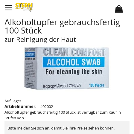
D
i
r
e
k
Alkoholtupfer gebrauchsfertig
t
z
100 Stück
u
m
I
zur Reinigung der Haut
n
h
Z
Z
a
u
u
l
m
m
t
E
A
n
n
d
f
e
a
d
n
e
g
r
d
B
e
i
r
l
B
d
i
e
l
Auf Lager
r
d
Artikelnummer:
402002
g
e
a
Alkoholtupfer gebrauchsfertig 100 Stück ist verfügbar zum Kauf in
r
l
g
Stufen von 1
e
a
r
l
i
e
Bitte melden Sie sich an, damit Sie Ihre Preise sehen können.
e
r