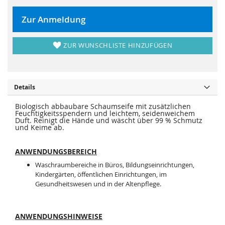
r
s
i
p
n
r
Zur Anmeldung
g
i
e
n
n
g
e
ZUR WUNSCHLISTE HINZUFÜGEN
n
Details
Biologisch abbaubare Schaumseife mit zusätzlichen
Feuchtigkeitsspendern und leichtem, seidenweichem
Duft. Reinigt die Hände und wäscht über 99 % Schmutz
und Keime ab.
ANWENDUNGSBEREICH
Waschraumbereiche in Büros, Bildungseinrichtungen,
Kindergärten, öffentlichen Einrichtungen, im
Gesundheitswesen und in der Altenpflege.
ANWENDUNGSHINWEISE