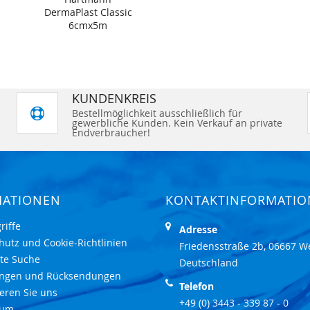
DermaPlast Classic
6cmx5m
KUNDENKREIS
Bestellmöglichkeit ausschließlich für
gewerbliche Kunden. Kein Verkauf an private
Endverbraucher!
MATIONEN
KONTAKTINFORMATI
riffe
Adresse
hutz und Cookie-Richtlinien
Friedensstraße 2b, 06667 W
rte Suche
Deutschland
ungen und Rücksendungen
Telefon
eren Sie uns
+49 (0) 3443 - 339 87 - 0
sum