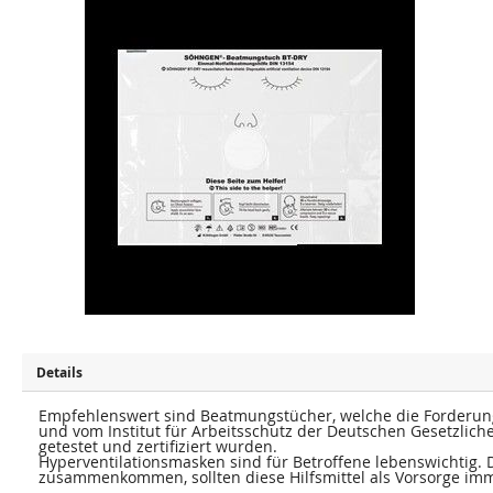
u
u
m
m
E
A
n
n
d
f
e
a
d
n
e
g
r
d
B
e
i
r
l
B
d
i
e
l
r
d
g
e
a
r
l
g
e
a
r
l
i
e
e
r
s
i
p
e
r
s
i
p
Details
n
r
g
i
e
n
Empfehlenswert sind Beatmungstücher, welche die Forderung
n
g
und vom Institut für Arbeitsschutz der Deutschen Gesetzliche
e
getestet und zertifiziert wurden.
n
Hyperventilationsmasken sind für Betroffene lebenswichtig. 
zusammenkommen, sollten diese Hilfsmittel als Vorsorge imm