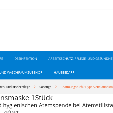
RE
DESINFEKTION
ARBEITSSCHUTZ, PFLEGE- UND GESUNDHE
 UND WASCHRAUMZUBEHÖR
HAUSBEDARF
ten- und Kinderpflege
Sonstige
Beatmungstuch / Hyperventilationsm
onsmaske 1Stück
 hygienischen Atemspende bei Atemstillsta
Auf Lager