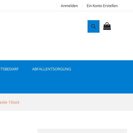
Anmelden
Ein Konto Erstellen
S
u
MEIN WAR
c
h
e
ITSBEDARF
ABFALLENTSORGUNG
aske 1Stück