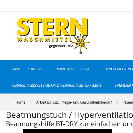
D
i
r
e
k
t
z
u
m
I
n
h
a
l
t
BASISSORTIMENT
REINIGUNGSCHEMIE
HYGIENEPAPIE
REINIGUNGSSYSTEME UND REINIGUNGSTEXTILIEN
SPENDER
Home
Arbeitsschutz, Pflege- und Gesundheitsbedarf
Patien
Beatmungstuch / Hyperventilati
Beatmungshilfe BT-DRY zur einfachen und
Z
Z