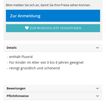
s
i
p
e
Bitte melden Sie sich an, damit Sie Ihre Preise sehen können.
r
s
i
p
n
r
Zur Anmeldung
g
i
e
n
n
g
e
ZUR WUNSCHLISTE HINZUFÜGEN
n
Details
- enthält Fluorid
- Für Kinder im Alter von 0 bis 6 Jahren geeignet
- reinigt gründlich und schonend
Bewertungen
Pflichthinweise