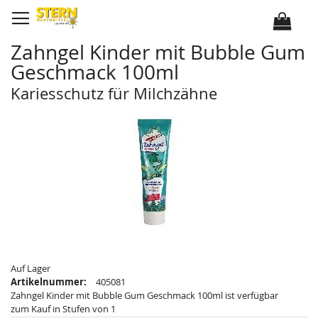
D
i
r
e
k
Zahngel Kinder mit Bubble Gum
t
z
Geschmack 100ml
u
m
I
Kariesschutz für Milchzähne
n
h
Z
Z
a
u
u
l
m
m
t
E
A
n
n
d
f
e
a
d
n
e
g
r
d
B
e
i
r
l
B
d
i
e
l
r
d
g
e
a
r
Auf Lager
l
g
Artikelnummer:
405081
e
a
r
l
Zahngel Kinder mit Bubble Gum Geschmack 100ml ist verfügbar
i
e
zum Kauf in Stufen von 1
e
r