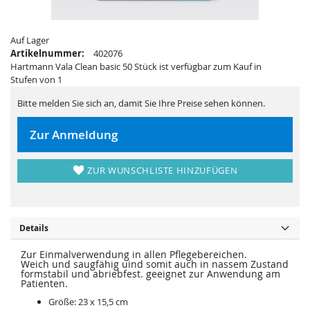
i
e
e
r
s
i
p
e
Auf Lager
r
s
i
p
Artikelnummer:
402076
n
r
Hartmann Vala Clean basic 50 Stück ist verfügbar zum Kauf in
g
i
e
n
Stufen von 1
n
g
e
Bitte melden Sie sich an, damit Sie Ihre Preise sehen können.
n
Zur Anmeldung
ZUR WUNSCHLISTE HINZUFÜGEN
Details
Zur Einmalverwendung in allen Pflegebereichen.
Weich und saugfähig uind somit auch in nassem Zustand
formstabil und abriebfest. geeignet zur Anwendung am
Patienten.
Größe: 23 x 15,5 cm