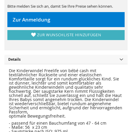
s
i
p
e
Bitte melden Sie sich an, damit Sie Ihre Preise sehen können.
r
s
i
p
n
r
Zur Anmeldung
g
i
e
n
n
g
e
ZUR WUNSCHLISTE HINZUFÜGEN
n
Details
Die Kinderwindel Freelife von bébé cash mit
textilähnlicher Rückseite und einer elastischen
Komforttaille sorgt für ein rundum glückliches Kind. Sie
ist dünner, leichter und somit komfortabler als
gewöhnliche Kinderwindeln und qualitativ sehr
hochwertig. Der saugstarke Kern nimmt Flüssigkeiten
schnell auf, schließt sie zuverlässig ein und hält die Haut
Ihres Babys somit angenehm trocken. Die Kinderwindel
ist wiederverschließbar, bietet rundum angenehme
Sicherheit und ermöglicht, aufgrund der hervorragenden
Passform,
optimale Bewegungsfreiheit.
- passend für einen Bauchumfang von 47 - 64 cm
- Maße: 56 x 23 cm
- Saugstärke nach ISO: 975 ml