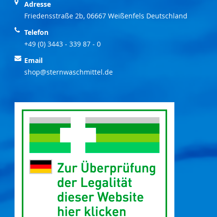
Adresse
Friedensstraße 2b, 06667 Weißenfels Deutschland
Telefon
+49 (0) 3443 - 339 87 - 0
Email
shop@sternwaschmittel.de