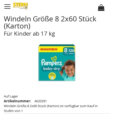
D
i
r
e
k
Windeln Größe 8 2x60 Stück
t
z
(Karton)
u
m
I
Für Kinder ab 17 kg
n
h
Z
Z
a
u
u
l
m
m
t
E
A
n
n
d
f
e
a
d
n
e
g
r
d
B
e
i
r
l
B
d
i
e
l
r
d
g
e
a
r
Auf Lager
l
g
Artikelnummer:
4020391
e
a
r
l
Windeln Größe 8 2x60 Stück (Karton) ist verfügbar zum Kauf in
i
e
Stufen von 1
e
r