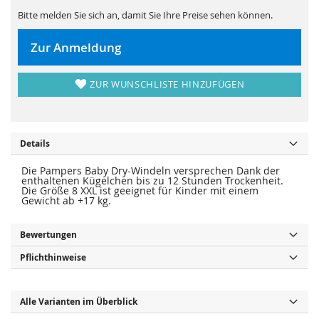
s
i
p
e
Bitte melden Sie sich an, damit Sie Ihre Preise sehen können.
r
s
i
p
n
r
Zur Anmeldung
g
i
e
n
n
g
e
ZUR WUNSCHLISTE HINZUFÜGEN
n
Details
Die Pampers Baby Dry-Windeln versprechen Dank der
enthaltenen Kügelchen bis zu 12 Stunden Trockenheit.
Die Größe 8 XXL ist geeignet für Kinder mit einem
Gewicht ab +17 kg.
Bewertungen
Pflichthinweise
Alle Varianten im Überblick