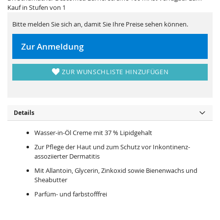
i
e
Kauf in Stufen von 1
e
r
s
i
p
e
Bitte melden Sie sich an, damit Sie Ihre Preise sehen können.
r
s
i
p
n
r
Zur Anmeldung
g
i
e
n
n
g
e
ZUR WUNSCHLISTE HINZUFÜGEN
n
Details
Wasser-in-Öl Creme mit 37 % Lipidgehalt
Zur Pflege der Haut und zum Schutz vor Inkontinenz-
assoziierter Dermatitis
Mit Allantoin, Glycerin, Zinkoxid sowie Bienenwachs und
Sheabutter
Parfüm- und farbstofffrei