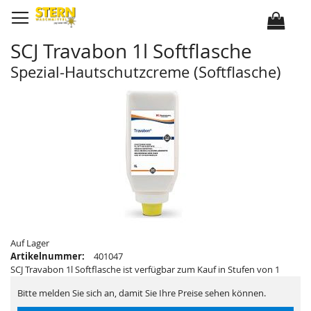
D
i
r
e
k
SCJ Travabon 1l Softflasche
t
z
u
Spezial-Hautschutzcreme (Softflasche)
m
I
Z
Z
n
u
u
h
m
m
a
E
A
l
n
n
t
d
f
e
a
d
n
e
g
r
d
B
e
i
r
l
B
d
i
e
l
r
d
g
e
a
r
Auf Lager
l
g
Artikelnummer:
401047
e
a
r
l
SCJ Travabon 1l Softflasche ist verfügbar zum Kauf in Stufen von 1
i
e
e
r
Bitte melden Sie sich an, damit Sie Ihre Preise sehen können.
s
i
p
e