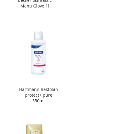
Becker Skintastic
Manu Glove 1l
Hartmann Baktolan
protect+ pure
350ml