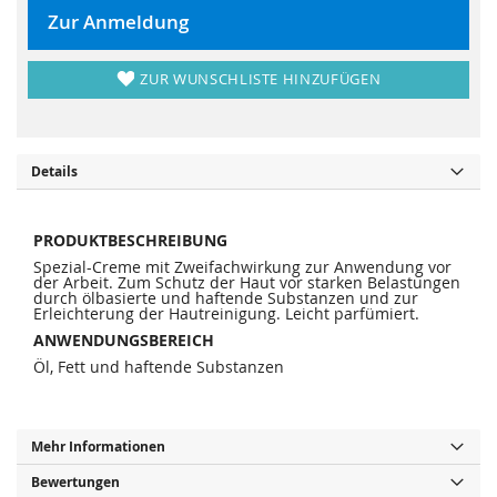
r
s
i
p
Zur Anmeldung
n
r
g
i
e
n
n
g
ZUR WUNSCHLISTE HINZUFÜGEN
e
n
Details
PRODUKTBESCHREIBUNG
Spezial-Creme mit Zweifachwirkung zur Anwendung vor
der Arbeit. Zum Schutz der Haut vor starken Belastungen
durch ölbasierte und haftende Substanzen und zur
Erleichterung der Hautreinigung. Leicht parfümiert.
ANWENDUNGSBEREICH
Öl, Fett und haftende Substanzen
Mehr Informationen
Bewertungen