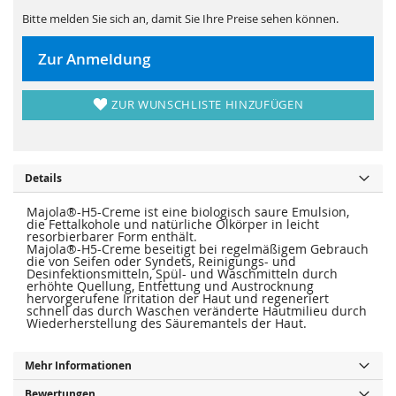
s
i
p
e
Bitte melden Sie sich an, damit Sie Ihre Preise sehen können.
r
s
i
p
n
r
Zur Anmeldung
g
i
e
n
n
g
e
ZUR WUNSCHLISTE HINZUFÜGEN
n
Details
Majola®-H5-Creme ist eine biologisch saure Emulsion,
die Fettalkohole und natürliche Ölkörper in leicht
resorbierbarer Form enthält.
Majola®-H5-Creme beseitigt bei regelmäßigem Gebrauch
die von Seifen oder Syndets, Reinigungs- und
Desinfektionsmitteln, Spül- und Waschmitteln durch
erhöhte Quellung, Entfettung und Austrocknung
hervorgerufene Irritation der Haut und regeneriert
schnell das durch Waschen veränderte Hautmilieu durch
Wiederherstellung des Säuremantels der Haut.
Mehr Informationen
Bewertungen