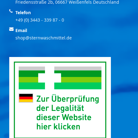
Friedensstraße 2b, 06667 Weißenfels Deutschland
Telefon
+49 (0) 3443 - 339 87 - 0
Email
shop@sternwaschmittel.de