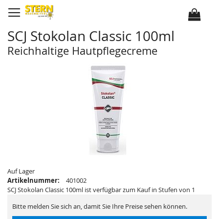
D
i
r
e
k
SCJ Stokolan Classic 100ml
t
z
u
Reichhaltige Hautpflegecreme
m
I
Z
Z
n
u
u
h
m
m
a
E
A
l
n
n
t
d
f
e
a
d
n
e
g
r
d
B
e
i
r
l
B
d
i
e
l
r
d
g
e
a
r
Auf Lager
l
g
Artikelnummer:
401002
e
a
r
l
SCJ Stokolan Classic 100ml ist verfügbar zum Kauf in Stufen von 1
i
e
e
r
Bitte melden Sie sich an, damit Sie Ihre Preise sehen können.
s
i
p
e