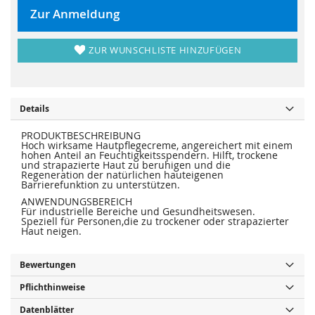
r
s
i
p
Zur Anmeldung
n
r
g
i
e
n
n
g
ZUR WUNSCHLISTE HINZUFÜGEN
e
n
Details
PRODUKTBESCHREIBUNG
Hoch wirksame Hautpflegecreme, angereichert mit einem
hohen Anteil an Feuchtigkeitsspendern. Hilft, trockene
und strapazierte Haut zu beruhigen und die
Regeneration der natürlichen hauteigenen
Barrierefunktion zu unterstützen.
ANWENDUNGSBEREICH
Für industrielle Bereiche und Gesundheitswesen.
Speziell für Personen,die zu trockener oder strapazierter
Haut neigen.
Bewertungen
Pflichthinweise
Datenblätter