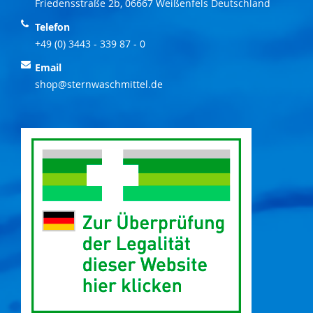
Friedensstraße 2b, 06667 Weißenfels Deutschland
Telefon
+49 (0) 3443 - 339 87 - 0
Email
shop@sternwaschmittel.de