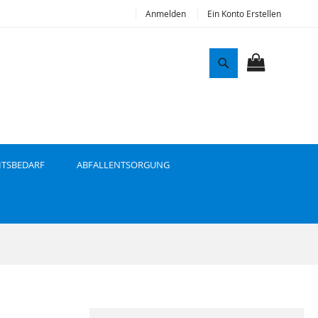
Anmelden
Ein Konto Erstellen
S
u
MEIN WAR
c
h
e
ITSBEDARF
ABFALLENTSORGUNG