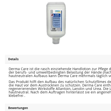
u
u
m
m
E
A
n
n
d
f
e
a
d
n
e
g
r
d
B
e
i
r
l
B
d
i
e
l
r
d
g
e
a
r
l
g
e
a
Details
r
l
i
e
e
Derma Care ist die rasch einziehende Handlotion zur Pfleg
r
s
i
der berufs- und umweltbedingten Belastung der Hände (nach 
p
e
hautneutralen Aufbaus kann Derma Care mehrmals täglich 
r
s
i
Das Produkt hilft den Aufbau des natürlichen Schutzfilmes d
p
n
r
die Haut vor dem Austrocknen zu schützen. Derma Care enth
g
i
regenerierenden Wirkstoffe Allantoin, Lanolin und Urea. Die Lot
e
n
hautneutral. Nach dem Auftragen hinterlässt sie ein angene
n
g
klebefrei .
e
n
Bewertungen