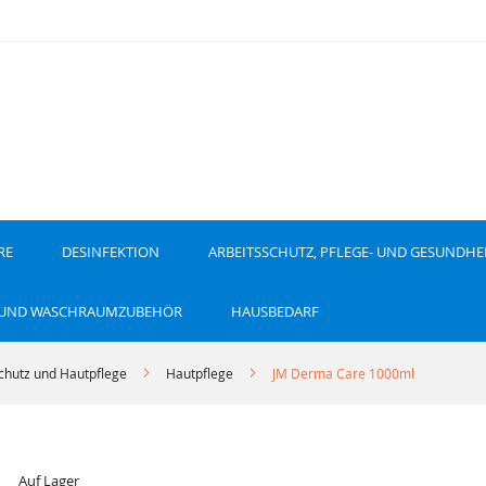
RE
DESINFEKTION
ARBEITSSCHUTZ, PFLEGE- UND GESUNDHE
 UND WASCHRAUMZUBEHÖR
HAUSBEDARF
chutz und Hautpflege
Hautpflege
JM Derma Care 1000ml
Auf Lager