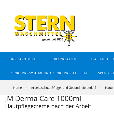
D
i
r
e
k
t
z
u
m
I
n
h
a
l
t
BASISSORTIMENT
REINIGUNGSCHEMIE
HYGIENEPAPIE
REINIGUNGSSYSTEME UND REINIGUNGSTEXTILIEN
SPENDER
Home
Arbeitsschutz, Pflege- und Gesundheitsbedarf
Hauts
JM Derma Care 1000ml
Hautpflegecreme nach der Arbeit
Z
Z