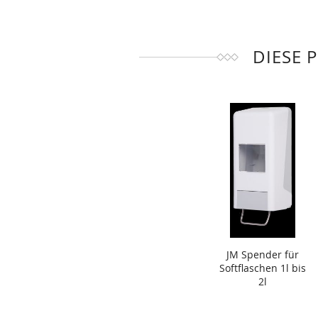
DIESE 
JM Spender für
Softflaschen 1l bis
2l