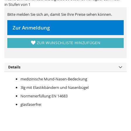
i
e
in Stufen von 1
e
r
s
i
p
e
Bitte melden Sie sich an, damit Sie Ihre Preise sehen können.
r
s
i
p
n
r
Zur Anmeldung
g
i
e
n
n
g
e
ZUR WUNSCHLISTE HINZUFÜGEN
n
Details
medizinische Mund-Nasen-Bedeckung
3lg mit Elastikbändern und Nasenbügel
Normenerfüllung EN 14683
glasfaserfrei