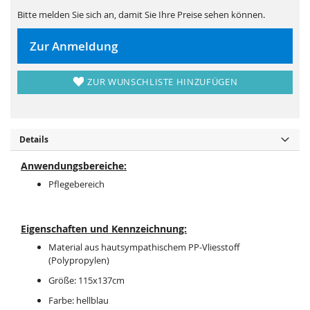
s
i
p
e
Bitte melden Sie sich an, damit Sie Ihre Preise sehen können.
r
s
i
p
n
r
Zur Anmeldung
g
i
e
n
n
g
e
ZUR WUNSCHLISTE HINZUFÜGEN
n
Details
Anwendungsbereiche:
Pflegebereich
Eigenschaften und Kennzeichnung:
Material aus hautsympathischem PP-Vliesstoff
(Polypropylen)
Größe: 115x137cm
Farbe: hellblau