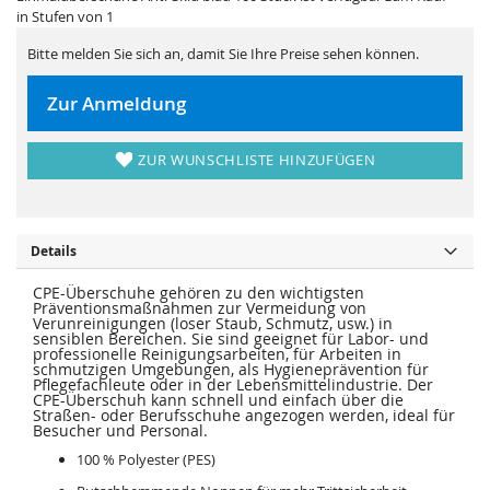
i
e
in Stufen von 1
e
r
s
i
p
e
Bitte melden Sie sich an, damit Sie Ihre Preise sehen können.
r
s
i
p
n
r
Zur Anmeldung
g
i
e
n
n
g
e
ZUR WUNSCHLISTE HINZUFÜGEN
n
Details
CPE-Überschuhe gehören zu den wichtigsten
Präventionsmaßnahmen zur Vermeidung von
Verunreinigungen (loser Staub, Schmutz, usw.) in
sensiblen Bereichen. Sie sind geeignet für Labor- und
professionelle Reinigungsarbeiten, für Arbeiten in
schmutzigen Umgebungen, als Hygieneprävention für
Pflegefachleute oder in der Lebensmittelindustrie. Der
CPE-Überschuh kann schnell und einfach über die
Straßen- oder Berufsschuhe angezogen werden, ideal für
Besucher und Personal.
100 % Polyester (PES)