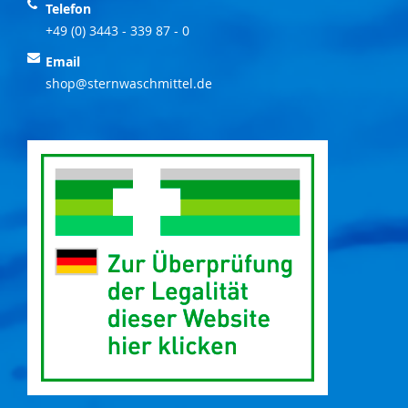
Telefon
+49 (0) 3443 - 339 87 - 0
Email
shop@sternwaschmittel.de