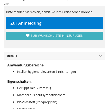
i
e
von 1
e
r
s
i
p
e
Bitte melden Sie sich an, damit Sie Ihre Preise sehen können.
r
s
i
p
n
r
Zur Anmeldung
g
i
e
n
n
g
e
ZUR WUNSCHLISTE HINZUFÜGEN
n
Details
Anwendungsbereiche:
in allen hygienerelevanten Einrichtungen
Eigenschaften:
Geklippt mit Gummizug
Material aus hautsympathischem
PP-Vliesstoff (Polypropylen)
Glasfaserfrei