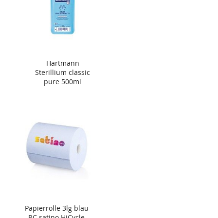
Hartmann
Sterillium classic
pure 500ml
Papierrolle 3lg blau
RC satino HiCycle