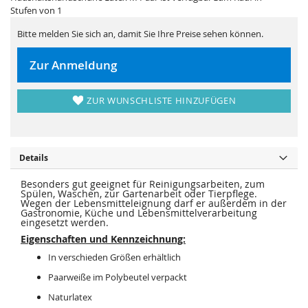
i
e
Stufen von 1
e
r
s
i
p
e
Bitte melden Sie sich an, damit Sie Ihre Preise sehen können.
r
s
i
p
n
r
Zur Anmeldung
g
i
e
n
n
g
e
ZUR WUNSCHLISTE HINZUFÜGEN
n
Details
Besonders gut geeignet für Reinigungsarbeiten, zum
Spülen, Waschen, zur Gartenarbeit oder Tierpflege.
Wegen der Lebensmitteleignung darf er außerdem in der
Gastronomie, Küche und Lebensmittelverarbeitung
eingesetzt werden.
Eigenschaften und Kennzeichnung:
In verschieden Größen erhältlich
Paarweiße im Polybeutel verpackt
Naturlatex