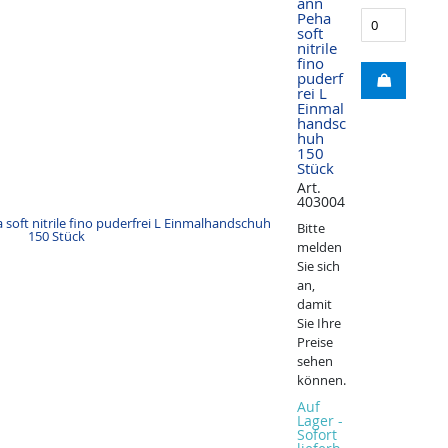
ann
Peha
soft
nitrile
fino
puderf
rei L
Einmal
handsc
huh
150
Stück
Art.
403004
Bitte
melden
Sie sich
an,
damit
Sie Ihre
Preise
sehen
können.
Auf
Lager -
Sofort