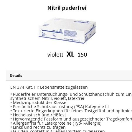
Z
Z
u
u
m
m
E
A
n
n
d
f
e
a
d
n
e
g
r
d
B
e
i
r
l
B
d
i
e
l
r
d
g
e
a
r
l
g
e
a
Details
r
l
i
e
e
EN 374 Kat. III; Lebensmittelzugelassen
r
s
i
• Puderfreier Untersuchungs- und Schutzhandschuh zum Einm
p
e
syntheti-schem Nitril, violett, latexfrei
r
s
i
• Medizinprodukt der Klasse I
p
n
r
• Persönliche Schutzausrüstung (PSA) Kategorie III
g
i
• Texturierte Fingerkuppen für feines Tastgefühl und optimier
e
n
• Hochelastisch und reißfest
n
g
• Hervorragende Passform und ausgezeichneter Tragekomfor
e
• Allergenfrei für Latexproteine (Typ-I-Allergie)
n
• Links und rechts zu tragen
• Für den Kontakt mit Lebensmitteln zugelassen