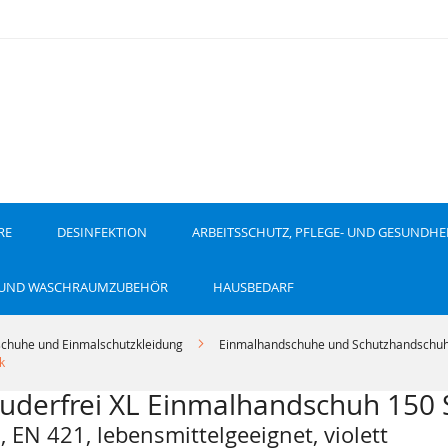
RE
DESINFEKTION
ARBEITSSCHUTZ, PFLEGE- UND GESUNDHE
 UND WASCHRAUMZUBEHÖR
HAUSBEDARF
chuhe und Einmalschutzkleidung
Einmalhandschuhe und Schutzhandschu
k
 puderfrei XL Einmalhandschuh 150 
 EN 421, lebensmittelgeeignet, violett