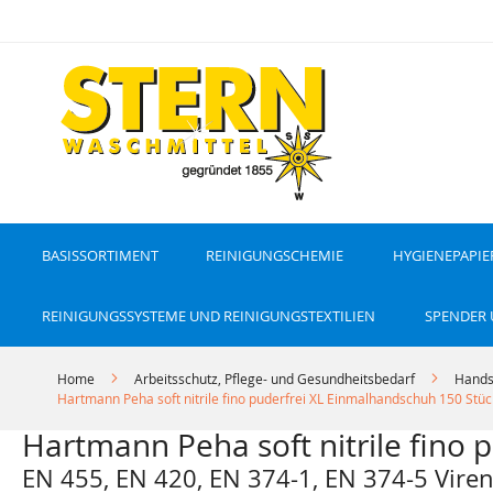
D
i
r
e
k
t
z
u
m
I
n
h
a
l
t
BASISSORTIMENT
REINIGUNGSCHEMIE
HYGIENEPAPIE
REINIGUNGSSYSTEME UND REINIGUNGSTEXTILIEN
SPENDER
Home
Arbeitsschutz, Pflege- und Gesundheitsbedarf
Hands
Hartmann Peha soft nitrile fino puderfrei XL Einmalhandschuh 150 Stüc
Hartmann Peha soft nitrile fino
EN 455, EN 420, EN 374-1, EN 374-5 Viren,