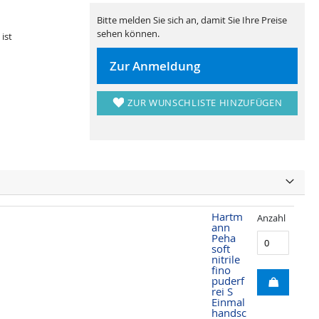
Bitte melden Sie sich an, damit Sie Ihre Preise
sehen können.
ist
Zur Anmeldung
ZUR WUNSCHLISTE HINZUFÜGEN
Hartm
Anzahl
ann
Peha
soft
nitrile
fino
puderf
rei S
Einmal
handsc