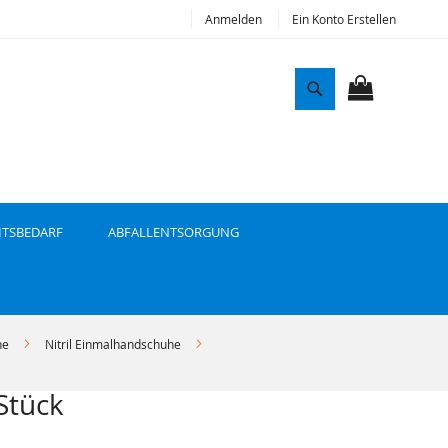
Anmelden
Ein Konto Erstellen
S
u
MEIN WAR
c
h
e
ITSBEDARF
ABFALLENTSORGUNG
he
Nitril Einmalhandschuhe
Stück