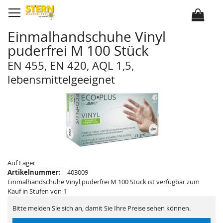
D
i
r
e
k
Einmalhandschuhe Vinyl
t
z
puderfrei M 100 Stück
u
m
I
EN 455, EN 420, AQL 1,5,
n
h
lebensmittelgeeignet
a
l
Z
Z
t
u
u
m
m
E
A
n
n
d
f
e
a
d
n
e
g
r
d
B
e
i
r
Auf Lager
l
B
Artikelnummer:
403009
d
i
e
l
Einmalhandschuhe Vinyl puderfrei M 100 Stück ist verfügbar zum
r
d
Kauf in Stufen von 1
g
e
a
r
l
g
Bitte melden Sie sich an, damit Sie Ihre Preise sehen können.
e
a
r
l