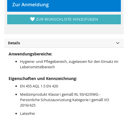
i
e
Zur Anmeldung
e
r
s
i
p
e
r
s
ZUR WUNSCHLISTE HINZUFÜGEN
i
p
n
r
g
i
e
n
n
g
e
n
Details
Anwendungsbereiche:
Hygiene- und Pflegebereich, zugelassen für den Einsatz im
Lebensmittelbereich
Eigenschaften und Kennzeichnung:
EN 455 AQL 1.5 EN 420
Medizinprodukt Klasse I gemäß RL 93/42/EWG -
Persönliche Schutzausrüstung Kategorie I gemäß VO
2016/425
Latexfrei