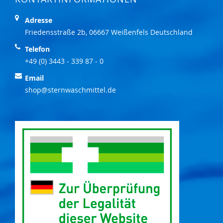
Adresse
Friedensstraße 2b, 06667 Weißenfels Deutschland
Telefon
+49 (0) 3443 - 339 87 - 0
Email
shop@sternwaschmittel.de