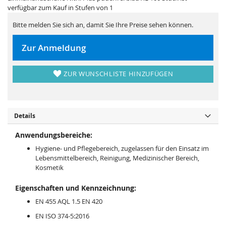
i
e
verfügbar zum Kauf in Stufen von 1
e
r
s
i
p
e
Bitte melden Sie sich an, damit Sie Ihre Preise sehen können.
r
s
i
p
n
r
Zur Anmeldung
g
i
e
n
n
g
e
ZUR WUNSCHLISTE HINZUFÜGEN
n
Details
Anwendungsbereiche:
Hygiene- und Pflegebereich, zugelassen für den Einsatz im
Lebensmittelbereich, Reinigung, Medizinischer Bereich,
Kosmetik
Eigenschaften und Kennzeichnung:
EN 455 AQL 1.5 EN 420
EN ISO 374-5:2016