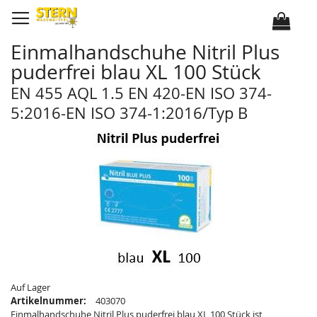
D
i
r
e
k
Einmalhandschuhe Nitril Plus
t
z
puderfrei blau XL 100 Stück
u
m
I
EN 455 AQL 1.5 EN 420-EN ISO 374-
n
h
5:2016-EN ISO 374-1:2016/Typ B
a
l
Z
Z
t
u
u
m
m
E
A
n
n
d
f
e
a
d
n
e
g
r
d
B
e
i
r
l
B
d
i
e
l
r
d
g
e
a
r
Auf Lager
l
g
Artikelnummer:
403070
e
a
r
l
Einmalhandschuhe Nitril Plus puderfrei blau XL 100 Stück ist