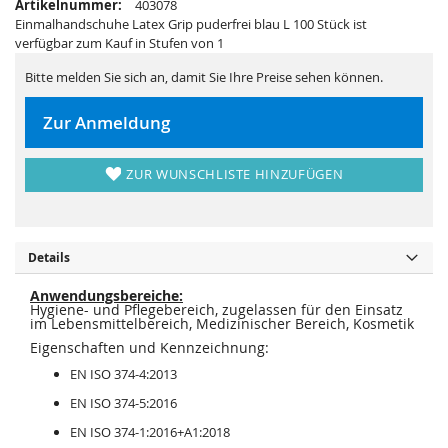
Artikelnummer:
403078
e
a
r
l
Einmalhandschuhe Latex Grip puderfrei blau L 100 Stück ist
i
e
verfügbar zum Kauf in Stufen von 1
e
r
s
i
p
e
Bitte melden Sie sich an, damit Sie Ihre Preise sehen können.
r
s
i
p
n
r
Zur Anmeldung
g
i
e
n
n
g
e
ZUR WUNSCHLISTE HINZUFÜGEN
n
Details
Anwendungsbereiche:
Hygiene- und Pflegebereich, zugelassen für den Einsatz
im Lebensmittelbereich, Medizinischer Bereich, Kosmetik
Eigenschaften und Kennzeichnung:
EN ISO 374-4:2013
EN ISO 374-5:2016
EN ISO 374-1:2016+A1:2018