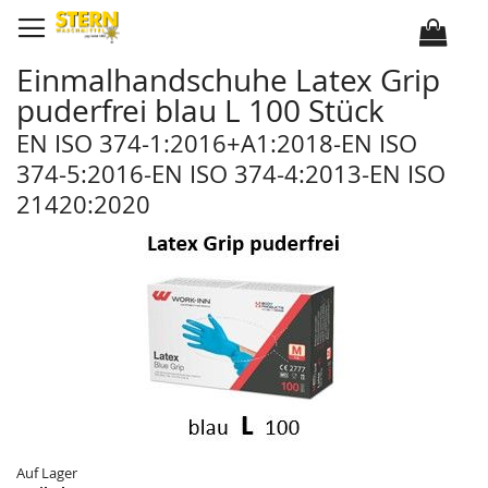
D
i
r
e
k
Einmalhandschuhe Latex Grip
t
z
puderfrei blau L 100 Stück
u
m
I
EN ISO 374-1:2016+A1:2018-EN ISO
n
h
374-5:2016-EN ISO 374-4:2013-EN ISO
a
l
21420:2020
t
Z
Z
u
u
m
m
E
A
n
n
d
f
e
a
d
n
e
g
r
d
B
e
i
r
l
B
d
i
e
l
r
d
g
e
a
r
Auf Lager
l
g