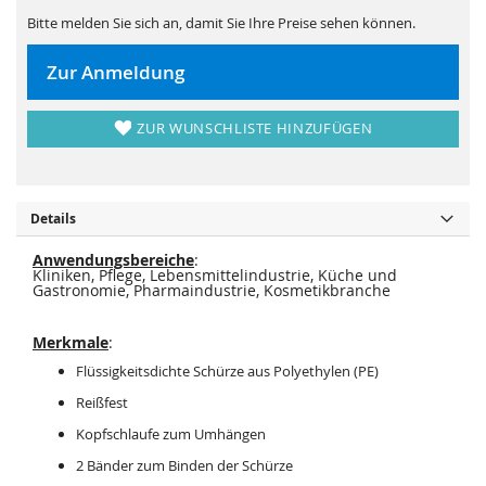
s
i
p
e
Bitte melden Sie sich an, damit Sie Ihre Preise sehen können.
r
s
i
p
n
r
Zur Anmeldung
g
i
e
n
n
g
e
ZUR WUNSCHLISTE HINZUFÜGEN
n
Details
Anwendungsbereiche
:
Kliniken, Pflege, Lebensmittelindustrie, Küche und
Gastronomie, Pharmaindustrie, Kosmetikbranche
Merkmale
:
Flüssigkeitsdichte Schürze aus Polyethylen (PE)
Reißfest
Kopfschlaufe zum Umhängen
2 Bänder zum Binden der Schürze