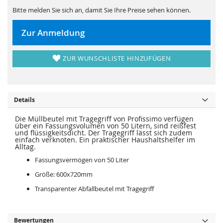
s
i
p
e
Bitte melden Sie sich an, damit Sie Ihre Preise sehen können.
r
s
i
p
n
r
Zur Anmeldung
g
i
e
n
n
g
e
ZUR WUNSCHLISTE HINZUFÜGEN
n
Details
Die Müllbeutel mit Tragegriff von Profissimo verfügen
über ein Fassungsvolumen von 50 Litern, sind reißfest
und flüssigkeitsdicht. Der Tragegriff lässt sich zudem
einfach verknoten. Ein praktischer Haushaltshelfer im
Alltag.
Fassungsvermögen von 50 Liter
Größe: 600x720mm
Transparenter Abfallbeutel mit Tragegriff
Bewertungen