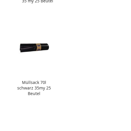
35 my 25 Beutel
Müllsack 70l
schwarz 35my 25
Beutel