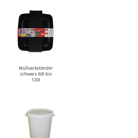
Müllsackständer
schwarz 60l bis
120l