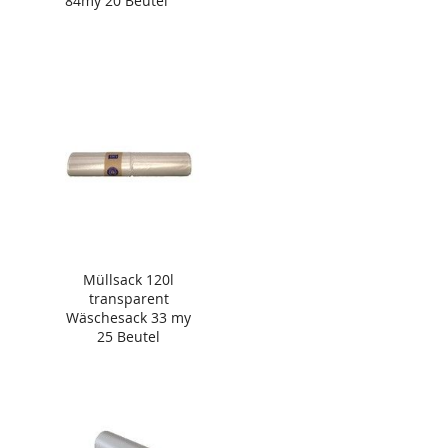
84my 20 Beutel
Müllsack 120l
transparent
Wäschesack 33 my
25 Beutel