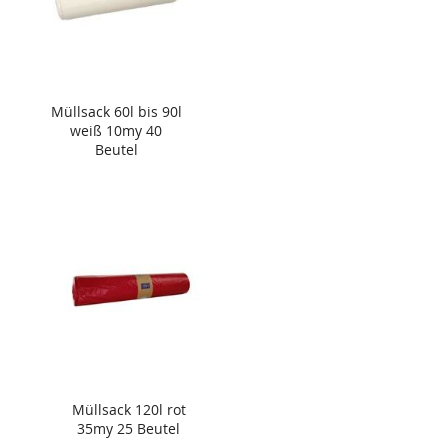
Müllsack 60l bis 90l
weiß 10my 40
Beutel
Müllsack 120l rot
35my 25 Beutel