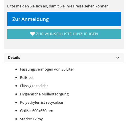
s
i
p
e
Bitte melden Sie sich an, damit Sie Ihre Preise sehen können.
r
s
i
p
n
r
Zur Anmeldung
g
i
e
n
n
g
e
ZUR WUNSCHLISTE HINZUFÜGEN
n
Details
Fassungsvermögen von 35 Liter
Reißfest
Flüssigkeitsdicht
Hygienische Müllentsorgung
Polyethylen ist recycelbarl
Größe: 600x650mm
Stärke: 12 my