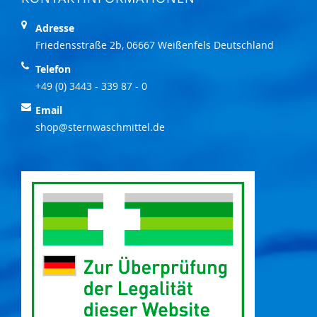
Adresse
Friedensstraße 2b, 06667 Weißenfels Deutschland
Telefon
+49 (0) 3443 - 339 87 - 0
Email
shop@sternwaschmittel.de