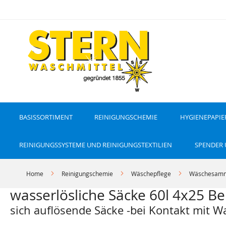
D
i
r
e
k
t
z
u
m
I
n
h
a
l
t
BASISSORTIMENT
REINIGUNGSCHEMIE
HYGIENEPAPIE
REINIGUNGSSYSTEME UND REINIGUNGSTEXTILIEN
SPENDER
Home
Reinigungschemie
Wäschepflege
Wäschesamm
wasserlösliche Säcke 60l 4x25 Be
sich auflösende Säcke -bei Kontakt mit W
Z
Z