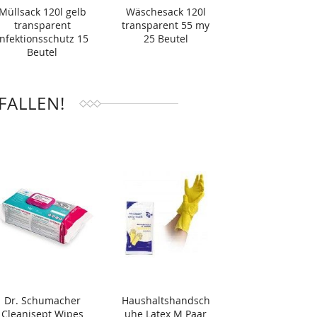
Müllsack 120l gelb
Wäschesack 120l
transparent
transparent 55 my
Infektionsschutz 15
25 Beutel
Beutel
FALLEN!
Dr. Schumacher
Haushaltshandsch
Cleanisept Wipes
uhe Latex M Paar