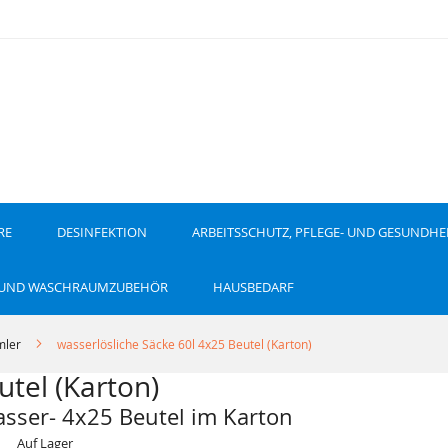
RE
DESINFEKTION
ARBEITSSCHUTZ, PFLEGE- UND GESUNDHE
 UND WASCHRAUMZUBEHÖR
HAUSBEDARF
ler
wasserlösliche Säcke 60l 4x25 Beutel (Karton)
utel (Karton)
asser- 4x25 Beutel im Karton
Auf Lager