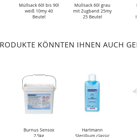
Müllsack 60l bis 90l
Müllsack 60l grau
weiß 10my 40
mit Zugband 25my
Beutel
25 Beutel
PRODUKTE KÖNNTEN IHNEN AUCH GE
Burnus Sensox
Hartmann
7,5kg
Sterillium classic