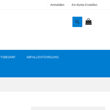
Anmelden
Ein Konto Erstellen
S
u
MEIN WAR
c
h
e
ITSBEDARF
ABFALLENTSORGUNG