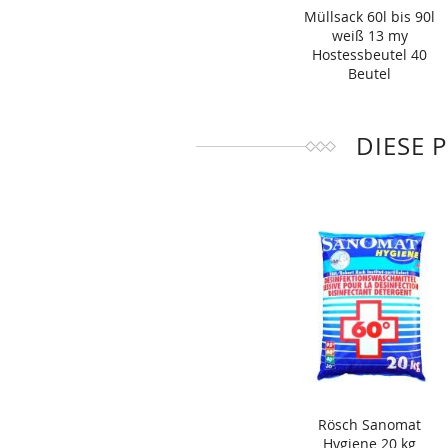
Müllsack 60l bis 90l
weiß 13 my
Hostessbeutel 40
Beutel
DIESE 
Rösch Sanomat
Hygiene 20 kg