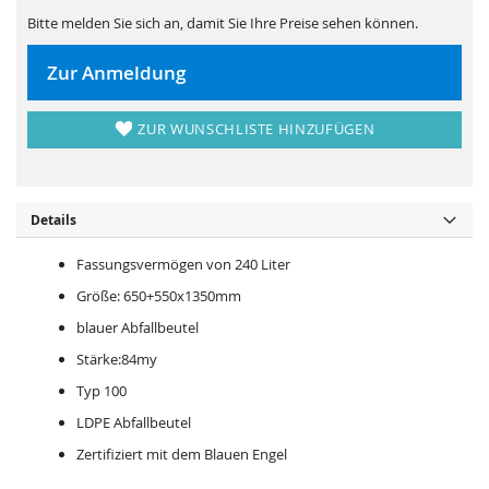
s
i
p
e
Bitte melden Sie sich an, damit Sie Ihre Preise sehen können.
r
s
i
p
n
r
Zur Anmeldung
g
i
e
n
n
g
e
ZUR WUNSCHLISTE HINZUFÜGEN
n
Details
Fassungsvermögen von 240 Liter
Größe: 650+550x1350mm
blauer Abfallbeutel
Stärke:84my
Typ 100
LDPE Abfallbeutel
Zertifiziert mit dem Blauen Engel