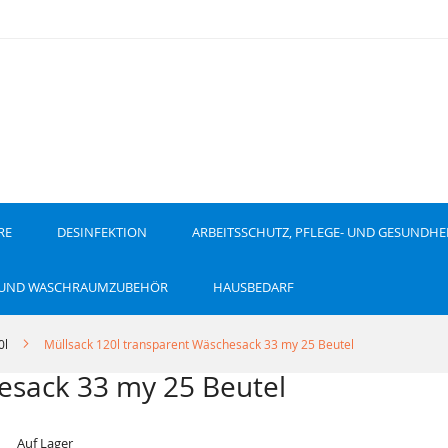
RE
DESINFEKTION
ARBEITSSCHUTZ, PFLEGE- UND GESUNDHE
 UND WASCHRAUMZUBEHÖR
HAUSBEDARF
0l
Müllsack 120l transparent Wäschesack 33 my 25 Beutel
esack 33 my 25 Beutel
Auf Lager