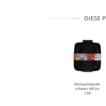
DIESE 
Müllsackständer
schwarz 60l bis
120l