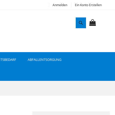
Anmelden
Ein Konto Erstellen
S
u
MEIN WAR
c
h
e
ITSBEDARF
ABFALLENTSORGUNG