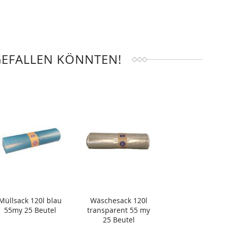
GEFALLEN KÖNNTEN!
Müllsack 120l blau
Wäschesack 120l
55my 25 Beutel
transparent 55 my
25 Beutel